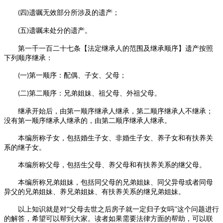
四
遗嘱无效部分所涉及的遗产；
(
)
五
遗嘱未处分的遗产。
(
)
第一千一百二十七条【法定继承人的范围及继承顺序】遗产按照
下列顺序继承：
一
第一顺序：配偶、子女、父母；
(
)
二
第二顺序：兄弟姐妹、祖父母、外祖父母。
(
)
继承开始后，由第一顺序继承人继承，第二顺序继承人不继承；
没有第一顺序继承人继承的，由第二顺序继承人继承。
本编所称子女，包括婚生子女、非婚生子女、养子女和有扶养关
系的继子女。
本编所称父母，包括生父母、养父母和有扶养关系的继父母。
本编所称兄弟姐妹，包括同父母的兄弟姐妹、同父异母或者同母
异父的兄弟姐妹、养兄弟姐妹、有扶养关系的继兄弟姐妹。
以上知识就是对
“父母去世之后房子就一定归子女吗”这个问题进行
的解答，希望可以帮到大家。读者如果需要法律方面的帮助，
可以联