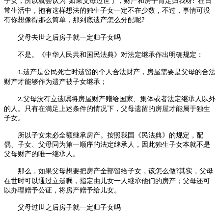
子女，所以就会认为
“如果父母过世了，财产和房子肯定归我呀
”在日
!
常生活中，抱有这样想法的独生子女一定不在少数，不过，事情可没
有你想像得那么简单，那到底遗产怎么分配呢
?
父母去世之后房子就一定归子女吗
不是。《中华人民共和国民法典》对法定继承作出明确规定：
遗产是公民死亡时遗留的个人合法财产，房屋需要是父母的合法
1.
财产才能够作为遗产被子女继承；
父母没有立遗嘱将房屋财产赠给国家、集体或者法定继承人以外
2.
的人。只有在满足上述条件的情况下，父母遗留的房屋才能属于独生
子女。
所以子女未必全额继承房产。按照我国《民法典》的规定，配
偶、子女、父母同为第一顺序的法定继承人，因此独生子女本就不是
父母财产的唯一继承人。
那么，如果父母想要把房产全部留给子女，该怎么做
其实，父母
?
在世时可以通过立遗嘱，指定由儿女一人继承他们的房产；父母还可
以办理赠予公证，将房产赠予给儿女。
父母过世之后房子就一定归子女吗