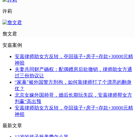
许莉
詹文君
安嘉案例
安嘉律师助女方反转，夺回孩子+房子+存款+30000元精
神损
夫妻共同财产确权：配偶赠房后欲撤销，律师助女方通
过三份协议让
“家暴”被外国警方刑拘，如何靠律师打了个漂亮的翻身
仗？
北京女嫁外国帅哥，婚后长期玩失踪，安嘉律师帮女方
判赢“高出预
安嘉律师助女方反转，夺回孩子+房子+存款+30000元精
神损
最新文章
12岁的孩子抚养费怎么算