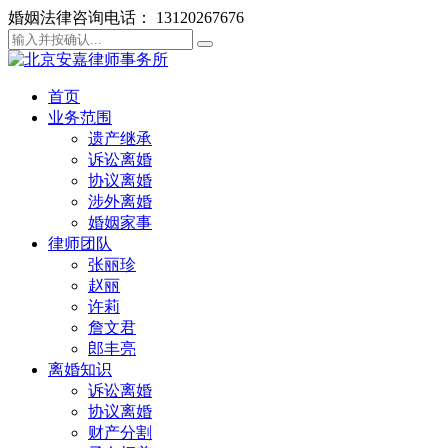
婚姻法律咨询电话： 13120267676
首页
业务范围
遗产继承
诉讼离婚
协议离婚
涉外离婚
婚姻家事
律师团队
张丽珍
赵丽
许莉
詹文君
郎丰亮
离婚知识
诉讼离婚
协议离婚
财产分割