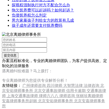
探视权强制执行对方不配合怎么办
拖欠抚养费可以起诉吗？如何起诉？
负债抚养权怎么判定
男方家暴孩子判给女方的胜算有几成
孩子成年还需要支付抚养费吗
办案流程标准化，专业的离婚律师团队，为客户提供高效、定
制化的法律服务
遇离婚纠纷难题？马上拨打：
13120267676
专业离婚律师为您提供专业解答分析！
友情链接：
广州律师咨询
四川律师
大智慧法律
法律咨询
北
京安佑律师事务所
北京交通事故律师
信用卡逾期
交通事故律
师
上海交通事故律师
律师六八八
律师咨询
张丽珍离婚律师
安嘉律师事务所赵丽
北京安佑律师事务所
北京安嘉律师事务
所