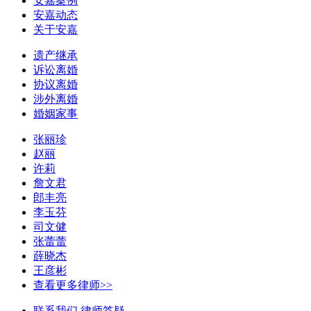
安嘉案例
安嘉动态
关于安嘉
遗产继承
诉讼离婚
协议离婚
涉外离婚
婚姻家事
张丽珍
赵丽
许莉
詹文君
郎丰亮
李玉芬
司文健
张蕾蕾
薛晓杰
王彦彬
查看更多律师>>
联系我们
律师答疑