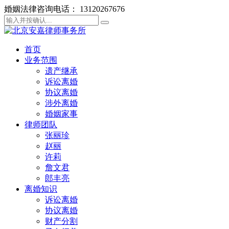
婚姻法律咨询电话： 13120267676
首页
业务范围
遗产继承
诉讼离婚
协议离婚
涉外离婚
婚姻家事
律师团队
张丽珍
赵丽
许莉
詹文君
郎丰亮
离婚知识
诉讼离婚
协议离婚
财产分割