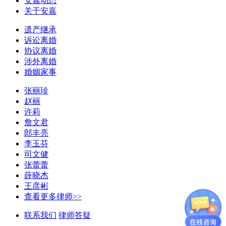
安嘉动态
关于安嘉
遗产继承
诉讼离婚
协议离婚
涉外离婚
婚姻家事
张丽珍
赵丽
许莉
詹文君
郎丰亮
李玉芬
司文健
张蕾蕾
薛晓杰
王彦彬
查看更多律师>>
联系我们
律师答疑