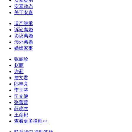
安嘉案例
安嘉动态
关于安嘉
遗产继承
诉讼离婚
协议离婚
涉外离婚
婚姻家事
张丽珍
赵丽
许莉
詹文君
郎丰亮
李玉芬
司文健
张蕾蕾
薛晓杰
王彦彬
查看更多律师>>
联系我们
律师答疑