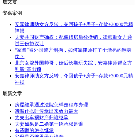
詹文君
安嘉案例
安嘉律师助女方反转，夺回孩子+房子+存款+30000元精
神损
夫妻共同财产确权：配偶赠房后欲撤销，律师助女方通
过三份协议让
“家暴”被外国警方刑拘，如何靠律师打了个漂亮的翻身
仗？
北京女嫁外国帅哥，婚后长期玩失踪，安嘉律师帮女方
判赢“高出预
安嘉律师助女方反转，夺回孩子+房子+存款+30000元精
神损
最新文章
房屋继承通过法院怎样走程序办理
遗嘱什么时候拿出来效力最大
丈夫出车祸财产归谁继承
夫妻如果是二婚第一继承权是谁
有遗嘱的怎么继承
父母是否继承子女遗产