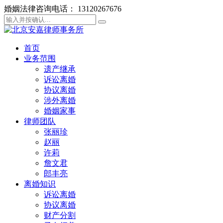
婚姻法律咨询电话： 13120267676
首页
业务范围
遗产继承
诉讼离婚
协议离婚
涉外离婚
婚姻家事
律师团队
张丽珍
赵丽
许莉
詹文君
郎丰亮
离婚知识
诉讼离婚
协议离婚
财产分割