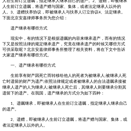
人在生前订立遗嘱，指定继承人继承自己的遗产。
、遗赠，即被继承
2
人生前订立遗嘱，将遗产赠与国家、集体，或者法定继承人以外的
人。
、遗赠扶养协议，即被继承人与扶养人订立协议
、法定继承。
3
4
下面北京安嘉律师事务所为您介绍：
遗产继承有哪些方式
现实中，有的情况下是根据遗嘱的内容来继承遗产，而有的情况
下又是按照法律的规定继承遗产，究竟在继承遗产的时候又哪些方式
可供采取呢？
北京安嘉律师事务所
整理了相关资料，将在下文中告诉
大家遗产继承有哪些方式。
一、遗产继承有哪些方式
生前享有财产因死亡而转移给他人的死者为被继承人
被继承人死
;
亡时遗留的财产为遗产
依照法律规定或者被继承人的合法遗嘱承接被
;
继承人遗产的人为继承人
被继承人死亡后，其继承人则要继承分割其
;
遗留下的遗产。在我国，遗产继承的方式分为如下四种：
、遗嘱继承，即被继承人在生前订立遗嘱，指定继承人继承自己
1
的遗产。
、遗赠，即被继承人生前订立遗嘱，将遗产赠与国家、集体，或
2
者法定继承人以外的人。