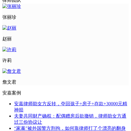
律师团队
张丽珍
赵丽
许莉
詹文君
安嘉案例
安嘉律师助女方反转，夺回孩子+房子+存款+30000元精
神损
夫妻共同财产确权：配偶赠房后欲撤销，律师助女方通
过三份协议让
“家暴”被外国警方刑拘，如何靠律师打了个漂亮的翻身