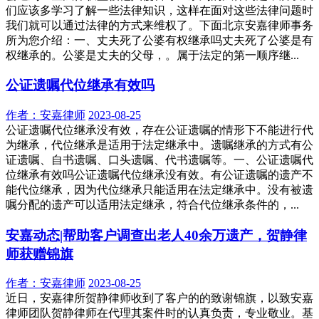
们应该多学习了解一些法律知识，这样在面对这些法律问题时
我们就可以通过法律的方式来维权了。下面北京安嘉律师事务
所为您介绍：一、丈夫死了公婆有权继承吗丈夫死了公婆是有
权继承的。公婆是丈夫的父母，。属于法定的第一顺序继...
公证遗嘱代位继承有效吗
作者：
安嘉律师
2023-08-25
公证遗嘱代位继承没有效，存在公证遗嘱的情形下不能进行代
为继承，代位继承是适用于法定继承中。遗嘱继承的方式有公
证遗嘱、自书遗嘱、口头遗嘱、代书遗嘱等。一、公证遗嘱代
位继承有效吗公证遗嘱代位继承没有效。有公证遗嘱的遗产不
能代位继承，因为代位继承只能适用在法定继承中。没有被遗
嘱分配的遗产可以适用法定继承，符合代位继承条件的，...
安嘉动态|帮助客户调查出老人40余万遗产，贺静律
师获赠锦旗
作者：
安嘉律师
2023-08-25
近日，安嘉律所贺静律师收到了客户的的致谢锦旗，以致安嘉
律师团队贺静律师在代理其案件时的认真负责，专业敬业。基