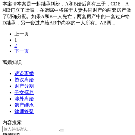
本案情本案是一起继承纠纷，A和B婚后育有三子，CDE，A
和B订立了遗嘱，在遗嘱中将属于夫妻共同财产的两套房产做
了明确分配。如果A和B一人先亡，两套房产中的一套过户给
D继承，另一套过户给AB中尚存的一人所有。AB两...
上一页
1
2
下一页
离婚知识
诉讼离婚
协议离婚
财产分割
子女抚养
涉外离婚
遗产继承
律师答疑
内容搜索