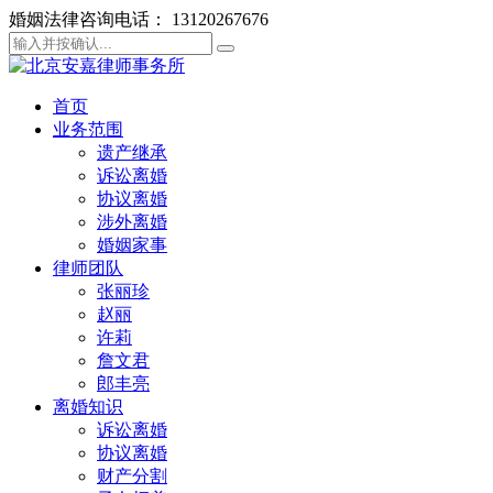
婚姻法律咨询电话： 13120267676
首页
业务范围
遗产继承
诉讼离婚
协议离婚
涉外离婚
婚姻家事
律师团队
张丽珍
赵丽
许莉
詹文君
郎丰亮
离婚知识
诉讼离婚
协议离婚
财产分割