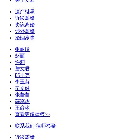
关于安嘉
遗产继承
诉讼离婚
协议离婚
涉外离婚
婚姻家事
张丽珍
赵丽
许莉
詹文君
郎丰亮
李玉芬
司文健
张蕾蕾
薛晓杰
王彦彬
查看更多律师>>
联系我们
律师答疑
诉讼离婚