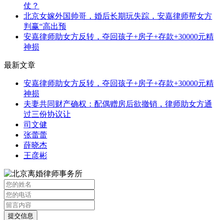
仗？
北京女嫁外国帅哥，婚后长期玩失踪，安嘉律师帮女方
判赢“高出预
安嘉律师助女方反转，夺回孩子+房子+存款+30000元精
神损
最新文章
安嘉律师助女方反转，夺回孩子+房子+存款+30000元精
神损
夫妻共同财产确权：配偶赠房后欲撤销，律师助女方通
过三份协议让
司文健
张蕾蕾
薛晓杰
王彦彬