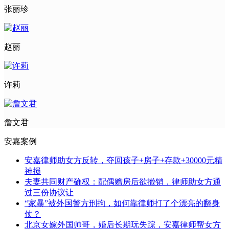
张丽珍
赵丽
许莉
詹文君
安嘉案例
安嘉律师助女方反转，夺回孩子+房子+存款+30000元精
神损
夫妻共同财产确权：配偶赠房后欲撤销，律师助女方通
过三份协议让
“家暴”被外国警方刑拘，如何靠律师打了个漂亮的翻身
仗？
北京女嫁外国帅哥，婚后长期玩失踪，安嘉律师帮女方