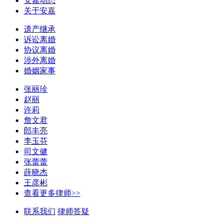
安嘉动态
关于安嘉
遗产继承
诉讼离婚
协议离婚
涉外离婚
婚姻家事
张丽珍
赵丽
许莉
詹文君
郎丰亮
李玉芬
司文健
张蕾蕾
薛晓杰
王彦彬
查看更多律师>>
联系我们
律师答疑