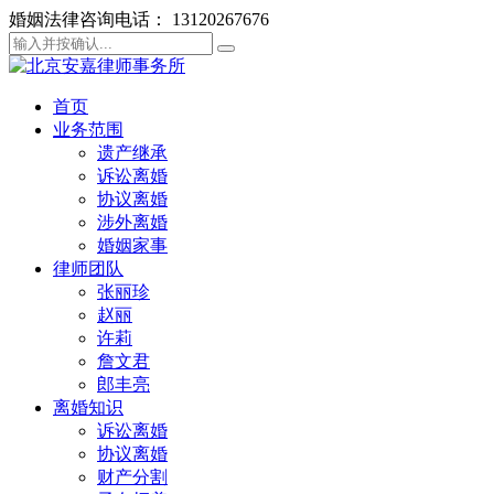
婚姻法律咨询电话： 13120267676
首页
业务范围
遗产继承
诉讼离婚
协议离婚
涉外离婚
婚姻家事
律师团队
张丽珍
赵丽
许莉
詹文君
郎丰亮
离婚知识
诉讼离婚
协议离婚
财产分割