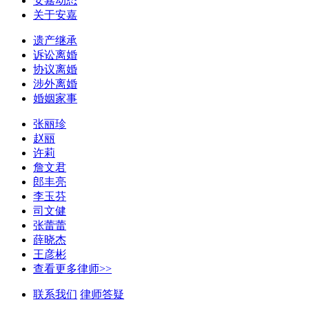
安嘉动态
关于安嘉
遗产继承
诉讼离婚
协议离婚
涉外离婚
婚姻家事
张丽珍
赵丽
许莉
詹文君
郎丰亮
李玉芬
司文健
张蕾蕾
薛晓杰
王彦彬
查看更多律师>>
联系我们
律师答疑