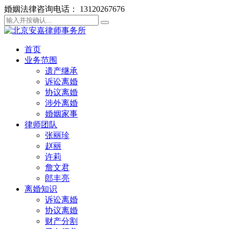
婚姻法律咨询电话： 13120267676
首页
业务范围
遗产继承
诉讼离婚
协议离婚
涉外离婚
婚姻家事
律师团队
张丽珍
赵丽
许莉
詹文君
郎丰亮
离婚知识
诉讼离婚
协议离婚
财产分割