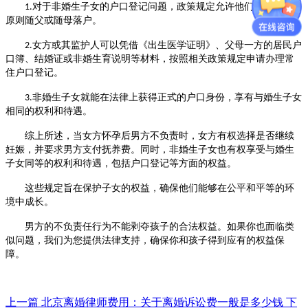
对于非婚生子女的户口登记问题，政策规定允许他们根据自愿的
1.
原则随父或随母落户。
女方或其监护人可以凭借《出生医学证明》、父母一方的居民户
2.
口簿、结婚证或非婚生育说明等材料，按照相关政策规定申请办理常
住户口登记。
非婚生子女就能在法律上获得正式的户口身份，享有与婚生子女
3.
相同的权利和待遇。
综上所述，当女方怀孕后男方不负责时，女方有权选择是否继续
妊娠，并要求男方支付抚养费。同时，非婚生子女也有权享受与婚生
子女同等的权利和待遇，包括户口登记等方面的权益。
这些规定旨在保护子女的权益，确保他们能够在公平和平等的环
境中成长。
男方的不负责任行为不能剥夺孩子的合法权益。如果你也面临类
似问题，
我们
为
您
提供法律支持，确保你和孩子得到应有的权益保
障。
上一篇
北京离婚律师费用：关于离婚诉讼费一般是多少钱
下