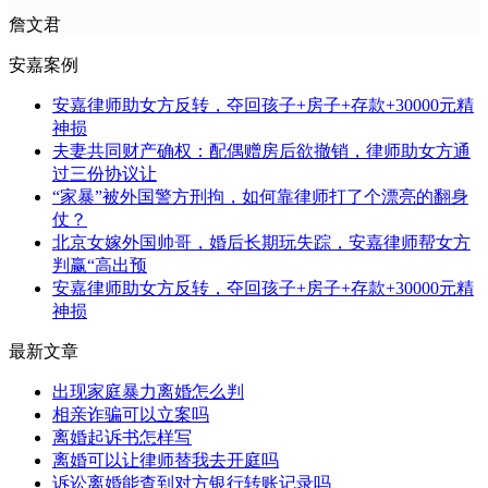
詹文君
安嘉案例
安嘉律师助女方反转，夺回孩子+房子+存款+30000元精
神损
夫妻共同财产确权：配偶赠房后欲撤销，律师助女方通
过三份协议让
“家暴”被外国警方刑拘，如何靠律师打了个漂亮的翻身
仗？
北京女嫁外国帅哥，婚后长期玩失踪，安嘉律师帮女方
判赢“高出预
安嘉律师助女方反转，夺回孩子+房子+存款+30000元精
神损
最新文章
出现家庭暴力离婚怎么判
相亲诈骗可以立案吗
离婚起诉书怎样写
离婚可以让律师替我去开庭吗
诉讼离婚能查到对方银行转账记录吗