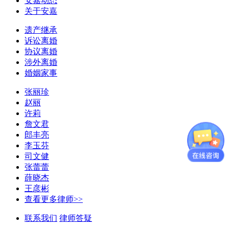
安嘉动态
关于安嘉
遗产继承
诉讼离婚
协议离婚
涉外离婚
婚姻家事
张丽珍
赵丽
许莉
詹文君
郎丰亮
李玉芬
司文健
张蕾蕾
薛晓杰
王彦彬
查看更多律师>>
联系我们
律师答疑