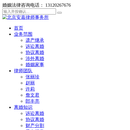
婚姻法律咨询电话： 13120267676
首页
业务范围
遗产继承
诉讼离婚
协议离婚
涉外离婚
婚姻家事
律师团队
张丽珍
赵丽
许莉
詹文君
郎丰亮
离婚知识
诉讼离婚
协议离婚
财产分割