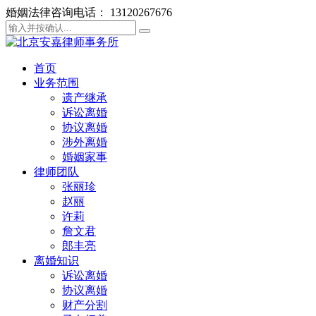
婚姻法律咨询电话： 13120267676
首页
业务范围
遗产继承
诉讼离婚
协议离婚
涉外离婚
婚姻家事
律师团队
张丽珍
赵丽
许莉
詹文君
郎丰亮
离婚知识
诉讼离婚
协议离婚
财产分割