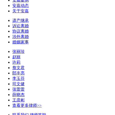
安嘉案例
安嘉动态
关于安嘉
遗产继承
诉讼离婚
协议离婚
涉外离婚
婚姻家事
张丽珍
赵丽
许莉
詹文君
郎丰亮
李玉芬
司文健
张蕾蕾
薛晓杰
王彦彬
查看更多律师>>
联系我们
律师答疑