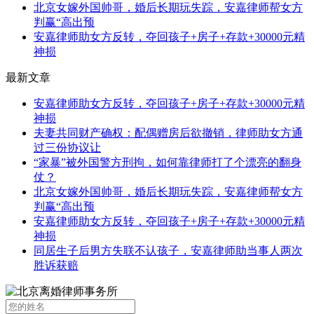
北京女嫁外国帅哥，婚后长期玩失踪，安嘉律师帮女方
判赢“高出预
安嘉律师助女方反转，夺回孩子+房子+存款+30000元精
神损
最新文章
安嘉律师助女方反转，夺回孩子+房子+存款+30000元精
神损
夫妻共同财产确权：配偶赠房后欲撤销，律师助女方通
过三份协议让
“家暴”被外国警方刑拘，如何靠律师打了个漂亮的翻身
仗？
北京女嫁外国帅哥，婚后长期玩失踪，安嘉律师帮女方
判赢“高出预
安嘉律师助女方反转，夺回孩子+房子+存款+30000元精
神损
同居生子后男方失联不认孩子，安嘉律师助当事人两次
胜诉获赔