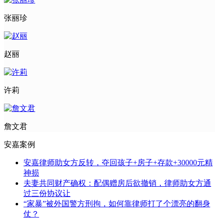
张丽珍
赵丽
许莉
詹文君
安嘉案例
安嘉律师助女方反转，夺回孩子+房子+存款+30000元精
神损
夫妻共同财产确权：配偶赠房后欲撤销，律师助女方通
过三份协议让
“家暴”被外国警方刑拘，如何靠律师打了个漂亮的翻身
仗？