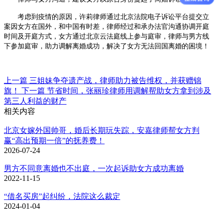
考虑到疫情的原因，许莉律师通过北京法院电子诉讼平台提交立
案因女方在国外，和中国有时差，律师经过和承办法官沟通协调开庭
时间及开庭方式，女方通过北京云法庭线上参与庭审，律师与男方线
下参加庭审，助力调解离婚成功，解决了女方无法回国离婚的困境！
上一篇
三姐妹争夺遗产战，律师助力被告维权，并获赠锦
旗！
下一篇
节省时间，张丽珍律师用调解帮助女方拿到涉及
第三人利益的财产
相关内容
北京女嫁外国帅哥，婚后长期玩失踪，安嘉律师帮女方判
赢“高出预期一倍”的抚养费！
2026-07-24
男方不同意离婚也不出庭，一次起诉助女方成功离婚
2022-11-15
“借名买房”起纠纷，法院这么裁定
2024-01-04