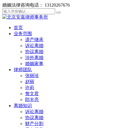
婚姻法律咨询电话： 13120267676
首页
业务范围
遗产继承
诉讼离婚
协议离婚
涉外离婚
婚姻家事
律师团队
张丽珍
赵丽
许莉
詹文君
郎丰亮
离婚知识
诉讼离婚
协议离婚
财产分割