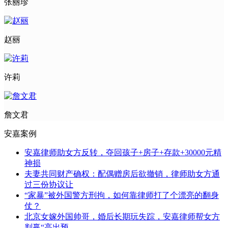
张丽珍
赵丽
许莉
詹文君
安嘉案例
安嘉律师助女方反转，夺回孩子+房子+存款+30000元精
神损
夫妻共同财产确权：配偶赠房后欲撤销，律师助女方通
过三份协议让
“家暴”被外国警方刑拘，如何靠律师打了个漂亮的翻身
仗？
北京女嫁外国帅哥，婚后长期玩失踪，安嘉律师帮女方
判赢“高出预