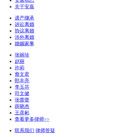
安嘉动态
关于安嘉
遗产继承
诉讼离婚
协议离婚
涉外离婚
婚姻家事
张丽珍
赵丽
许莉
詹文君
郎丰亮
李玉芬
司文健
张蕾蕾
薛晓杰
王彦彬
查看更多律师>>
联系我们
律师答疑