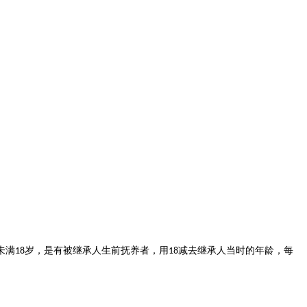
未满
岁，是有被继承人生前抚养者，用
减去继承人当时的年龄，每
18
18