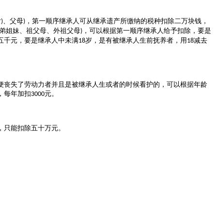
女
、父母
，第一顺序继承人可从继承遗产所缴纳的税种扣除二万块钱，
)
)
弟姐妹、祖父母、外祖父母
，可以根据第一顺序继承人给予扣除，要是
)
五千元，要是继承人中未满
岁，是有被继承人生前抚养者，用
减去
18
18
便丧失了劳动力者并且是被继承人生或者的时候看护的，可以根据年龄
，每年加扣
元。
3000
，只能扣除五十万元。