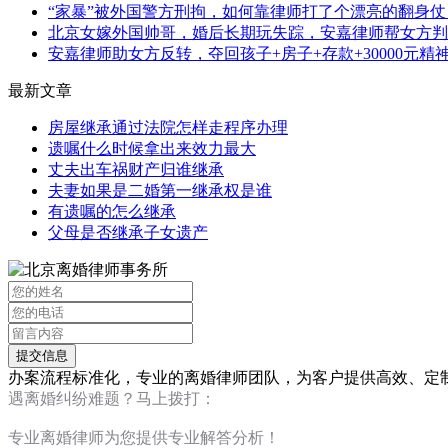
“家暴”被外国警方刑拘，如何靠律师打了个漂亮的翻身仗
北京女嫁外国帅哥，婚后长期玩失踪，安嘉律师帮女方判
安嘉律师助女方反转，夺回孩子+房子+存款+30000元精
最新文章
房屋继承通过法院怎样走程序办理
遗嘱什么时候拿出来效力最大
丈夫出车祸财产归谁继承
夫妻如果是二婚第一继承权是谁
有遗嘱的怎么继承
父母是否继承子女遗产
办案流程标准化，专业的离婚律师团队，为客户提供高效、定
遇离婚纠纷难题？马上拨打：
13120267676
专业离婚律师为您提供专业解答分析！