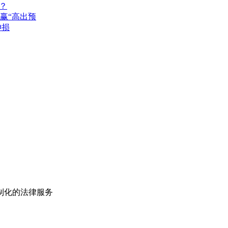
？
赢“高出预
神损
制化的法律服务