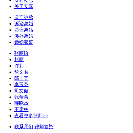
安嘉动态
关于安嘉
遗产继承
诉讼离婚
协议离婚
涉外离婚
婚姻家事
张丽珍
赵丽
许莉
詹文君
郎丰亮
李玉芬
司文健
张蕾蕾
薛晓杰
王彦彬
查看更多律师>>
联系我们
律师答疑