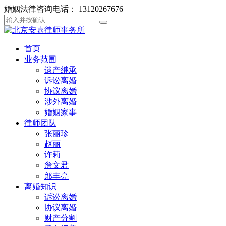
婚姻法律咨询电话： 13120267676
首页
业务范围
遗产继承
诉讼离婚
协议离婚
涉外离婚
婚姻家事
律师团队
张丽珍
赵丽
许莉
詹文君
郎丰亮
离婚知识
诉讼离婚
协议离婚
财产分割