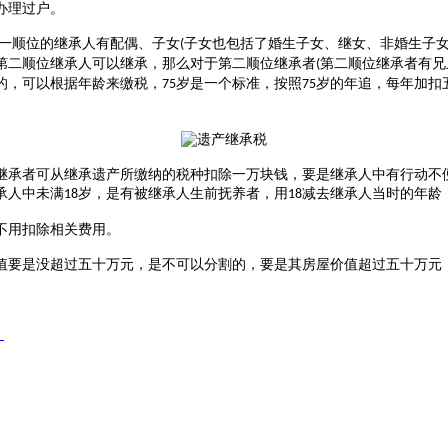
办理过户。
一顺位的继承人有配偶、子女
子女也包括了婚生子女、继女、非婚生子
(
第二顺位继承人可以继承，那么对于第二顺位继承者
第二顺位继承者有兄
(
的，可以根据年龄来缴税，
岁是一个标准，按照
岁的年追，每年加扣
75
75
继承者可从继承遗产所缴纳的税种扣除一万块钱，要是继承人中有行动不
承人中未满
岁，是有被继承人生前抚养者，用
减去继承人当时的年龄
18
18
不用扣除相关费用。
值要是没超过五十万元，是不可以分割的，要是其房屋价值超过五十万元
？