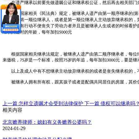
在遗产继承以前要先做遗嘱公证和继承权公证，然后再去相关部门
根据国家相关《民法典》规定，被继承人遗产由第一顺序继承的
第
(
要是没有第一顺位继承人，或者是第一顺位继承人主动放弃继承权的，
继承人中有行动不便丧失了劳动力者并且是被继承人生或者的时候看护
继承人当时的年龄，每年加扣
元
5000
根据国家相关继承法规定，被继承人遗产由第二顺序继承者，每位
来缴税，
岁是一个标准，按照
岁的年追，每年加扣
元，要是继
75
75
3000
以上及成人中有不想继承主动放弃继承权的或者是丧失继承权的，
被继承人拥有所有权，跟其孩子或者是配偶共同居住的房屋，其价
上一篇
怎样立遗嘱才会受到法律保护
下一篇
债权可以继承吗
相关内容
北京赡养律师：媳妇有义务赡养公婆吗？
2024-01-29