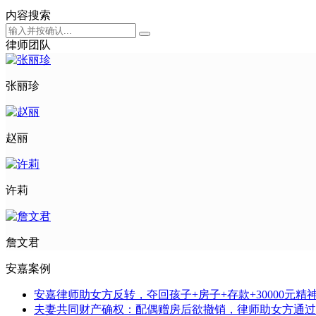
内容搜索
律师团队
张丽珍
赵丽
许莉
詹文君
安嘉案例
安嘉律师助女方反转，夺回孩子+房子+存款+30000元精
夫妻共同财产确权：配偶赠房后欲撤销，律师助女方通过