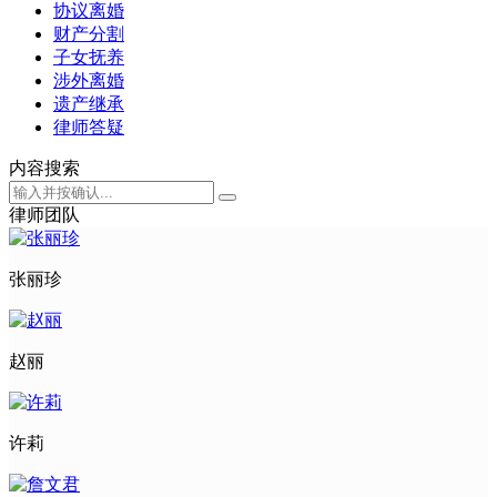
协议离婚
财产分割
子女抚养
涉外离婚
遗产继承
律师答疑
内容搜索
律师团队
张丽珍
赵丽
许莉