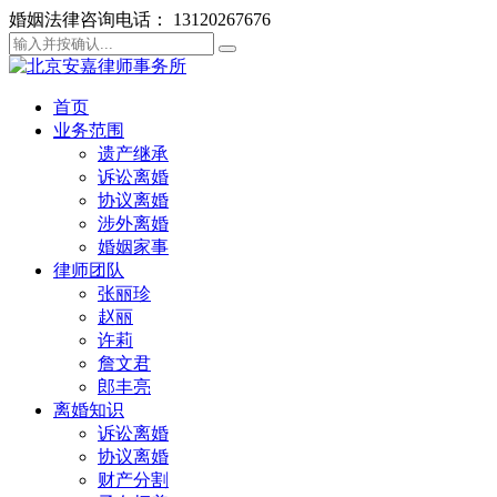
婚姻法律咨询电话： 13120267676
首页
业务范围
遗产继承
诉讼离婚
协议离婚
涉外离婚
婚姻家事
律师团队
张丽珍
赵丽
许莉
詹文君
郎丰亮
离婚知识
诉讼离婚
协议离婚
财产分割