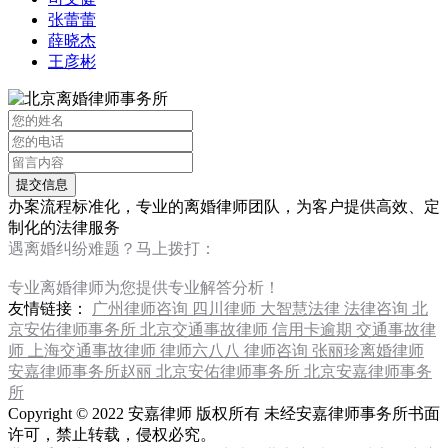
张蕾蕾
薛晓杰
王彦彬
办案流程标准化，专业的离婚律师团队，为客户提供高效、定
制化的法律服务
遇离婚纠纷难题？马上拨打：
13120267676
专业离婚律师为您提供专业解答分析！
友情链接：
广州律师咨询
四川律师
大智慧法律
法律咨询
北
京安佑律师事务所
北京交通事故律师
信用卡逾期
交通事故律
师
上海交通事故律师
律师六八八
律师咨询
张丽珍离婚律师
安嘉律师事务所赵丽
北京安佑律师事务所
北京安嘉律师事务
所
Copyright © 2022 安嘉律师 版权所有 未经安嘉律师事务所书面
许可，禁止转载，侵权必究。