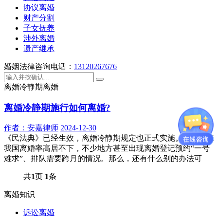
协议离婚
财产分割
子女抚养
涉外离婚
遗产继承
婚姻法律咨询电话：
13120267676
离婚冷静期离婚
离婚冷静期施行如何离婚?
作者：
安嘉律师
2024-12-30
《民法典》已经生效，离婚冷静期规定也正式实施。近几年来
我国离婚率高居不下，不少地方甚至出现离婚登记预约“一号
难求”、排队需要跨月的情况。那么，还有什么别的办法可
共
1
页
1
条
离婚知识
诉讼离婚