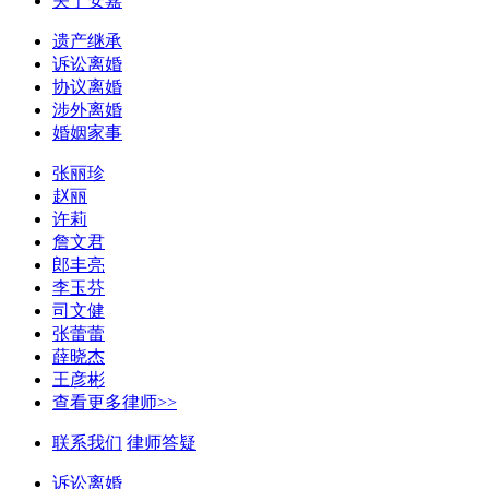
关于安嘉
遗产继承
诉讼离婚
协议离婚
涉外离婚
婚姻家事
张丽珍
赵丽
许莉
詹文君
郎丰亮
李玉芬
司文健
张蕾蕾
薛晓杰
王彦彬
查看更多律师>>
联系我们
律师答疑
诉讼离婚