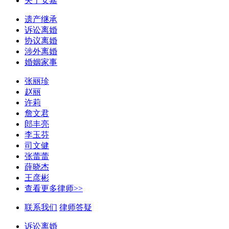
关于安嘉
遗产继承
诉讼离婚
协议离婚
涉外离婚
婚姻家事
张丽珍
赵丽
许莉
詹文君
郎丰亮
李玉芬
司文健
张蕾蕾
薛晓杰
王彦彬
查看更多律师>>
联系我们
律师答疑
诉讼离婚