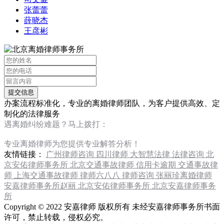
张蕾蕾
薛晓杰
王彦彬
办案流程标准化，专业的离婚律师团队，为客户提供高效、定
制化的法律服务
遇离婚纠纷难题？马上拨打：
13120267676
专业离婚律师为您提供专业解答分析！
友情链接：
广州律师咨询
四川律师
大智慧法律
法律咨询
北
京安佑律师事务所
北京交通事故律师
信用卡逾期
交通事故律
师
上海交通事故律师
律师六八八
律师咨询
张丽珍离婚律师
安嘉律师事务所赵丽
北京安佑律师事务所
北京安嘉律师事务
所
Copyright © 2022 安嘉律师 版权所有 未经安嘉律师事务所书面
许可，禁止转载，侵权必究。