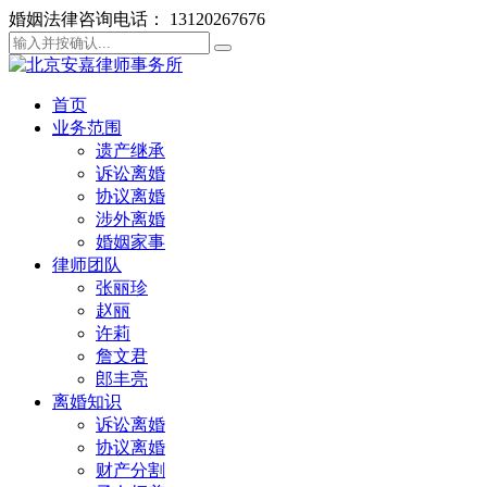
婚姻法律咨询电话： 13120267676
首页
业务范围
遗产继承
诉讼离婚
协议离婚
涉外离婚
婚姻家事
律师团队
张丽珍
赵丽
许莉
詹文君
郎丰亮
离婚知识
诉讼离婚
协议离婚
财产分割