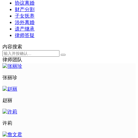
协议离婚
财产分割
子女抚养
涉外离婚
遗产继承
律师答疑
内容搜索
律师团队
张丽珍
赵丽
许莉