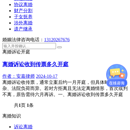
协议离婚
财产分割
子女抚养
涉外离婚
遗产继承
婚姻法律咨询电话：
13120267676
离婚诉讼开庭
离婚诉讼收到传票多久开庭
作者：
安嘉律师
2024-10-17
离婚诉讼收传票，通常立案后约一月开庭，但具体时间因案复
杂、法院负荷而异。若对方拒离且无法定离婚情形，首次或判
不离，原告需待六月再诉。一、离婚诉讼收到传票多久开庭
共
1
页
1
条
离婚知识
诉讼离婚