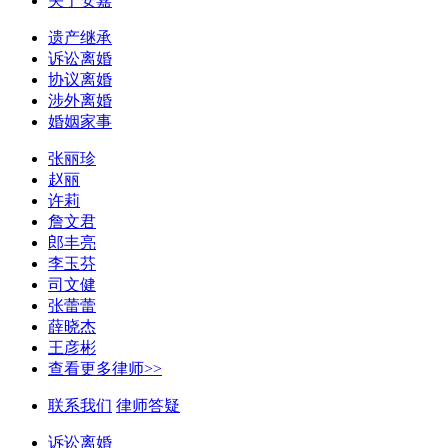
关于安嘉
遗产继承
诉讼离婚
协议离婚
涉外离婚
婚姻家事
张丽珍
赵丽
许莉
詹文君
郎丰亮
李玉芬
司文健
张蕾蕾
薛晓杰
王彦彬
查看更多律师>>
联系我们
律师答疑
诉讼离婚