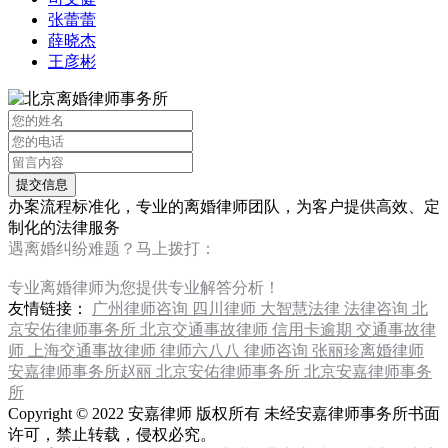
张蕾蕾
薛晓杰
王彦彬
办案流程标准化，专业的离婚律师团队，为客户提供高效、定
制化的法律服务
遇离婚纠纷难题？马上拨打：
13120267676
专业离婚律师为您提供专业解答分析！
友情链接：
广州律师咨询
四川律师
大智慧法律
法律咨询
北
京安佑律师事务所
北京交通事故律师
信用卡逾期
交通事故律
师
上海交通事故律师
律师六八八
律师咨询
张丽珍离婚律师
安嘉律师事务所赵丽
北京安佑律师事务所
北京安嘉律师事务
所
Copyright © 2022 安嘉律师 版权所有 未经安嘉律师事务所书面
许可，禁止转载，侵权必究。