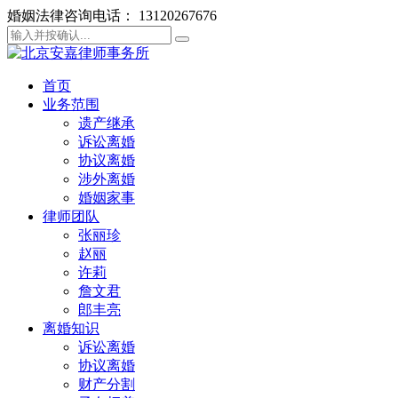
婚姻法律咨询电话： 13120267676
首页
业务范围
遗产继承
诉讼离婚
协议离婚
涉外离婚
婚姻家事
律师团队
张丽珍
赵丽
许莉
詹文君
郎丰亮
离婚知识
诉讼离婚
协议离婚
财产分割