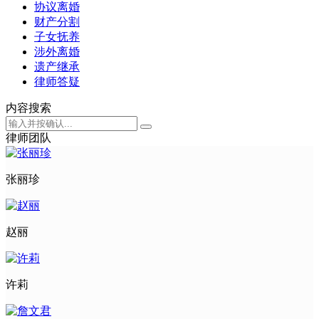
协议离婚
财产分割
子女抚养
涉外离婚
遗产继承
律师答疑
内容搜索
律师团队
张丽珍
赵丽
许莉